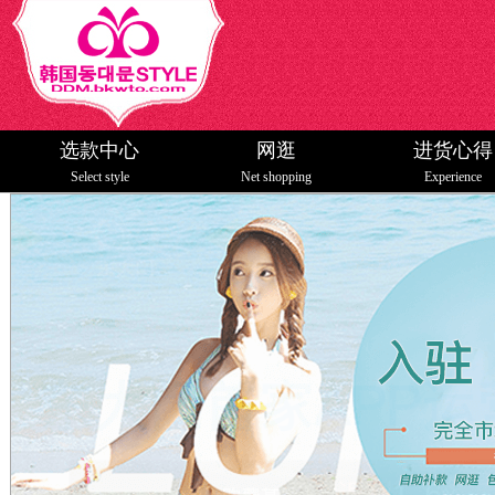
选款中心
网逛
进货心得
韩国东大门style
Select style
Net shopping
Experience